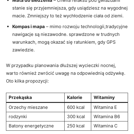
Mata do siedzenia
– chwila relaksu pod⁢ gwiazdami
stanie się przyjemniejsza, gdy usiądziesz na wygodnej
⁣macie. Zmniejszy to też wychłodzenie ciała od ziemi.
Kompas i mapa
– mimo rozwoju technologii,tradycyjne
nawigacje są niezawodne. sprawdzone w trudnych
warunkach, mogą okazać się ratunkiem, gdy GPS
zawiedzie.
W przypadku planowania dłuższej wycieczki nocnej,
warto również zwrócić uwagę na odpowiednią odżywkę.
Oto kilka propozycji:
Przekąska
Kalorie
Witaminy
Orzechy mieszane
600 kcal
Witamina E
rodzynki
300 kcal
Witamina B6
Batony energetyczne
250 kcal
Witamina C