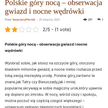
Polskie góry nocą – obserwacja
gwiazd i nocne wędrówki
Przez
SzepczacyPiornik
-
25 sierpnia, 2025
287
0
2/5 - (1 vote)
Polskie góry nocą – obserwacja gwiazd i nocne
wędrówki
Wyobraź sobie,⁣ jak⁢ stoisz na ⁣szczycie góry, otoczony
blaskiem milionów gwiazd,⁢ a nocne⁣ niebo roztacza przed
tobą swoją niezwykłą urodę. Polskie góry,zarówno te
znane,jak Tatry czy Bieszczady,jak i mniej
popularne,skrywają⁢ w sobie magiczny urok,który ujawnia
się dopiero po zmroku. W nocy, ⁣wśród ciszy ‌i spokoju,
można poczuć się częścią czegoś większego –
uniwersum pełnego‍ tajemniczych konstelacji i