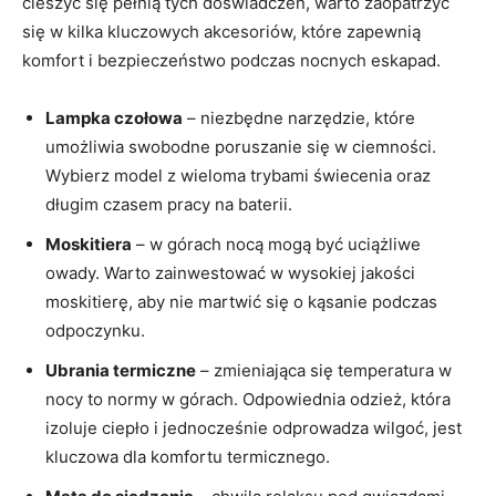
cieszyć się pełnią tych doświadczeń, warto zaopatrzyć
się w kilka kluczowych akcesoriów, które ⁣zapewnią
komfort i bezpieczeństwo podczas nocnych eskapad.
Lampka czołowa
– niezbędne narzędzie, które
umożliwia swobodne poruszanie się w ciemności.
Wybierz model z ​wieloma trybami świecenia oraz
długim czasem pracy na baterii.
Moskitiera
– ‍w górach nocą mogą być uciążliwe
owady. Warto zainwestować w wysokiej jakości
moskitierę,‍ aby ‍nie martwić się o kąsanie podczas
odpoczynku.
Ubrania termiczne
– zmieniająca się temperatura w
nocy to⁢ normy w górach. Odpowiednia odzież, która
izoluje ciepło ​i ⁤jednocześnie odprowadza wilgoć, jest⁣
kluczowa dla komfortu⁣ termicznego.