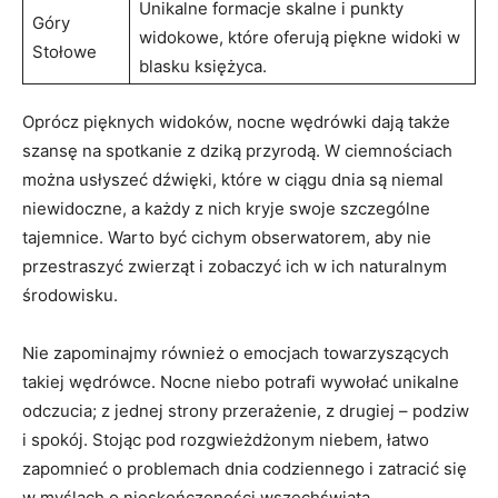
Unikalne formacje skalne i punkty
Góry
widokowe, które oferują piękne widoki w⁣
Stołowe
blasku księżyca.
Oprócz pięknych widoków, nocne ⁢wędrówki dają także
szansę na spotkanie z ⁤dziką przyrodą. W‍ ciemnościach
można‌ usłyszeć ⁤dźwięki, które w‍ ciągu dnia ‍są niemal
niewidoczne, a każdy‌ z nich kryje swoje szczególne
tajemnice. Warto być cichym obserwatorem, aby nie
przestraszyć zwierząt i ‌zobaczyć ich w ich naturalnym
środowisku.
Nie zapominajmy również o emocjach towarzyszących
takiej wędrówce. Nocne niebo potrafi wywołać unikalne
odczucia; z jednej‍ strony przerażenie, z drugiej ‍– podziw
i spokój. Stojąc pod rozgwieżdżonym ​niebem, łatwo
zapomnieć o problemach dnia codziennego i zatracić się
w ⁣myślach o nieskończoności wszechświata.