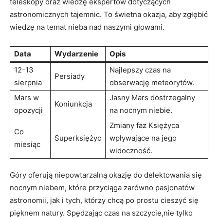
‍teleskopy oraz wiedzę ekspertów dotyczących
astronomicznych tajemnic. To świetna okazja, aby zgłębić
wiedzę na temat‌ nieba nad naszymi głowami.
Data
Wydarzenie
Opis
12-13
Najlepszy czas na
Persiady
sierpnia
obserwację meteorytów.
Mars w
Jasny Mars dostrzegalny
Koniunkcja
opozycji
na⁣ nocnym niebie.
Zmiany faz Księżyca
Co
Superksiężyc
wpływające ‍na jego
miesiąc
widoczność.
Góry‌ oferują niepowtarzalną okazję do delektowania się
nocnym niebem, które przyciąga zarówno pasjonatów
astronomii, jak i tych, którzy chcą po prostu ​cieszyć‌ się
pięknem natury. Spędzając ​czas na szczycie,nie tylko