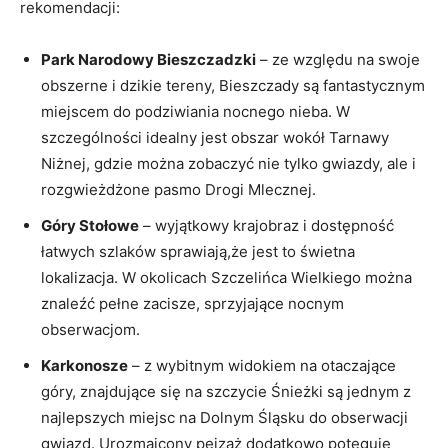
rekomendacji:
Park Narodowy Bieszczadzki
– ze względu na swoje
obszerne i dzikie tereny, Bieszczady są fantastycznym
miejscem do podziwiania nocnego nieba. W
szczególności idealny jest obszar wokół Tarnawy
Niżnej, gdzie można zobaczyć nie tylko gwiazdy,​ ale i
rozgwieżdżone pasmo ​Drogi Mlecznej.
Góry Stołowe
– wyjątkowy krajobraz i dostępność
łatwych szlaków sprawiają,że jest to świetna
lokalizacja. W okolicach Szczelińca Wielkiego można
znaleźć pełne zacisze, sprzyjające‍ nocnym
obserwacjom.
Karkonosze
– z wybitnym⁤ widokiem na otaczające ​
góry, znajdujące się na szczycie Śnieżki są jednym z
najlepszych miejsc na Dolnym‌ Śląsku do obserwacji
gwiazd. Urozmaicony pejzaż dodatkowo potęguje