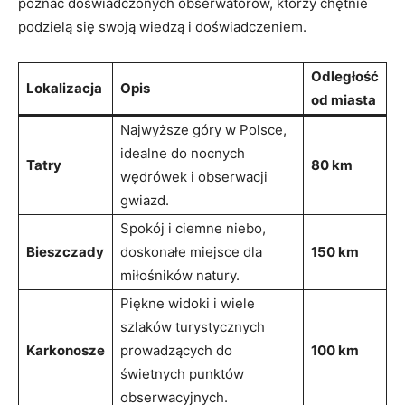
poznać doświadczonych obserwatorów, którzy chętnie
podzielą się swoją wiedzą i doświadczeniem.
Odległość
Lokalizacja
Opis
od miasta
Najwyższe góry w Polsce,
idealne do nocnych
Tatry
80 km
wędrówek‍ i obserwacji
gwiazd.
Spokój i ciemne‌ niebo,
Bieszczady
doskonałe miejsce dla
150 km
miłośników ⁣natury.
Piękne widoki i wiele
szlaków turystycznych
Karkonosze
prowadzących do
100 km
świetnych punktów
obserwacyjnych.