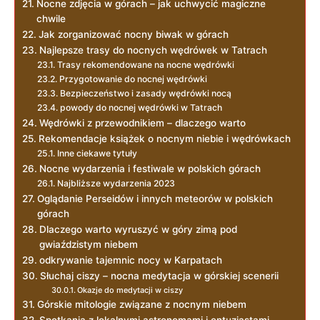
Nocne zdjęcia w górach – jak uchwycić magiczne
chwile
Jak zorganizować nocny biwak w‍ górach
Najlepsze trasy do nocnych wędrówek w Tatrach
Trasy rekomendowane na nocne wędrówki
Przygotowanie⁣ do nocnej wędrówki
Bezpieczeństwo​ i zasady wędrówki nocą
powody do nocnej wędrówki w‌ Tatrach
Wędrówki z przewodnikiem – dlaczego warto
Rekomendacje książek o nocnym niebie i wędrówkach
Inne ciekawe tytuły
Nocne wydarzenia i festiwale w polskich górach
Najbliższe wydarzenia 2023
Oglądanie Perseidów i ‌innych meteorów‌ w polskich
górach
Dlaczego warto wyruszyć w góry zimą pod
gwiaździstym niebem
odkrywanie tajemnic nocy w Karpatach
Słuchaj ciszy – nocna medytacja w górskiej scenerii
Okazje do medytacji w ciszy
Górskie mitologie związane z nocnym niebem
Spotkania z lokalnymi astronomami i entuzjastami